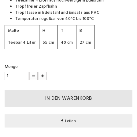
Teekanne 4 Liter aus hochwertigem Edelstahl
Tropffreier Zapfhahn
Tropftasse in Edelstahl und Einsatz aus PVC
Temperatur regelbar von 40°C bis 100°C
Maße
H
T
B
Teebar 4 Liter
55 cm
40 cm
27 cm
Menge
IN DEN WARENKORB
Teilen