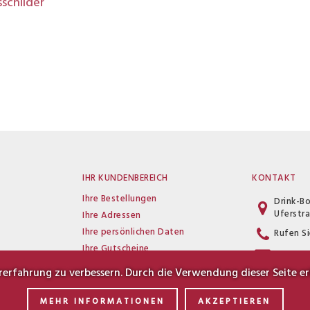
schilder
IHR KUNDENBEREICH
KONTAKT
Ihre Bestellungen
Drink-B
Uferstr
Ihre Adressen
Ihre persönlichen Daten
Rufen Si
Ihre Gutscheine
i
E-Mail
erfahrung zu verbessern. Durch die Verwendung dieser Seite erk
MEHR INFORMATIONEN
AKZEPTIEREN