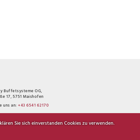
oy Buffetsysteme OG,
aße 17, 5751 Maishofen
e uns an:
+43 6541 62170
nfo@drink-boy.at
lären Sie sich einverstanden Cookies zu verwenden.