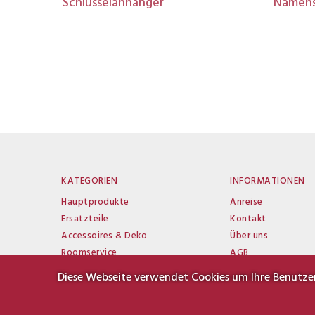
Schlüsselanhänger
Namens
KATEGORIEN
INFORMATIONEN
Hauptprodukte
Anreise
Ersatzteile
Kontakt
Accessoires & Deko
Über uns
Roomservice
AGB
Wellness
Impressum
Diese Webseite verwendet Cookies um Ihre Benutzer
Neuigkeiten
Datenschutz
Sitemap